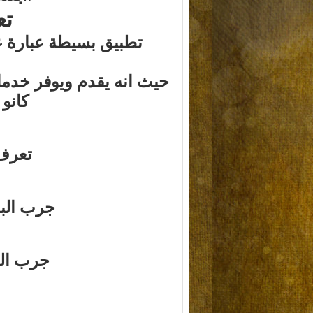
تع
تطبيق بسيطة
عبارة ع
‏حيث انه يقدم ويوفر خدما
كانو
تعرف 
جرب البر
جرب الب