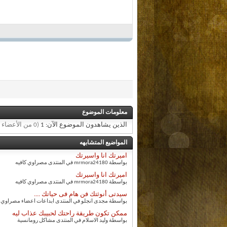
معلومات الموضوع
الذين يشاهدون الموضوع الآن: 1
(0 من الأعضاء و 1 زائر)
المواضيع المتشابهه
اميرتك انا واسيرتك
بواسطة mrmora24180 في المنتدى مصراوي كافيه
اميرتك انا واسيرتك
بواسطة mrmora24180 في المنتدى مصراوي كافيه
سيدتى أنوثتك فن هام فى حياتك ....
بواسطة مجدى انجلو في المنتدى ابداعات اعضاء مصراوي ك
ممكن تكون طريقة راحتك لحبيبك عذاب ليه
بواسطة وليد الاسلام في المنتدى مشاكل رومانسية