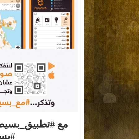
مع
#
تطبيق
_
بسيط
#
بس