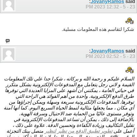
JovanyRamos
said:
12:32 PM
23 - 5 - 2023
شكرا لتقاسم هذه المعلومات مسلية.
JovanyRamos
said:
02:52 PM
23 - 5 - 2023
السلام عليكم و رحمة الله و بركاته ، شكرا جدا علي تلك المعلومات
القيمة و لاني رجل يتعامل مع المدفوعات الإلكترونية بشكل متكرر
في حياتي العامة ، يمكنني أن أشهد على المزايا العديدة التي توفرها
طرق الدفع الإلكترونية. واحدة من أهم الفوائد هي الراحة التي
توفرها. المدفوعات الإلكترونية سريعة وسهلة ويمكن إجراؤها من
أي مكان ، مما يجعلها مثالية لنمط الحياة السريع اليوم. كما أنها آمنة
وتوفر مستوى عاليًا من الحماية ضد الاحتيال وسرقة الهوية.
بالإضافة إلى ذلك ، يمكن أن تساعد المدفوعات الإلكترونية في
تقليل التكاليف وزيادة الكفاءة وتحسين الدقة. علاوة على ذلك ،
أعمل على
تطوير تطبيق الدفع من نظير لنظير
متصل ببنك التجزئة
الرقمي sdk ، والذي يهدف إلى جعل المعاملات المالية أكثر سهولة