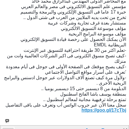
مع المحاضر الدولى المهندس عبدالرازق محمد خالد
مؤسس علم التسويق الالكتروني فى مصر والعالم العربي
خبرة 17 عاما فى التسويق الإلكتروني والبرمجة والتصميم
تخرج من تحت يديه الملايين من العرب فى شتى الدول ..
مستشار بعدة غرف تجارية وشركات عربية
مؤلف موسوعة التسويق الالكتروني
مؤلف موسوعة البرامج الربحية
الآن يمكنك الحصول على رخصة قيادة التسويق الإلكتروني
البريطانية EMDL
-تعلم اكثر من 30 طريقة احترافية للتسويق عبر الإنترنت
-كيف تصبح مسوق الكترونى فى اكبر الشركات العالمية وانت من
منزلك
-كيف يصبح موقعك فى الصفحة الأولى فى جوجل فى أيام معدودة
'تعرف على أسرار مواقع التواصل الاجتماعي
-ولأول مرة كيف تصنع آلاف الدولارات عبر جوجل ادسنس والبرامج
الربحية الأخرى .
الدبلومة من 8 ديسمبر حتى 15 ديسمبر يوميا ..
بمنطقة يوسف باشا الفاتح اسطنبول
تمتع برحلة ترفيهية مجانية لمعالم اسطنبول ..
سجل معنا الآن عبر جروب الواتس أب وتعرف على باقى التفاصيل
https://goo.gl/17cTbj