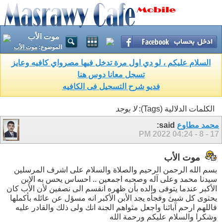
موت الأب
الموضوع:
موت الأب
السلام عليكم ، لو دي اول مرة تدخل فيها مصرواي كافيه وعايز
تسجل معانا دوس هنا
فديو شرح التسجيل فى الكافيه
الكلمات الدلالية (Tags):
لا يوجد
محمد مطاوع
said:
04:24 PM
17 - 8 - 2022
موت الأب
بسم الله الرحمن الرحيم والصلاة والسلام على اشرف المرسلين
سيدنا محمد وعلى آله وصحبه اجمعين .. احساس يحس به الإبن
الأكبر عندما يتوفى والده بأن ظهره انقسم الى نصفين لأن الأب كان
يحتوى كل شيئ وفجأه يجد الأبن الأكبر انه مسؤل عن عائله بأكملها
فاللهم ارحم آبائنا واجعل مثواهم الجنة انك ولى ذلك والقادر عليه
وشكرا والسلام عليكم ورحمة الله