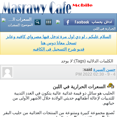
السعرات الحرارية في اللبن
الموضوع:
السعرات
الحرارية في اللبن
السلام عليكم ، لو دي اول مرة تدخل فيها مصرواي كافيه وعايز
تسجل معانا دوس هنا
فديو شرح التسجيل فى الكافيه
الكلمات الدلالية (Tags):
لا يوجد
حسن السيرة
said:
02:30 PM
4 - 9 - 2022
السعرات الحرارية في اللبن
الحليب هو سائل ذو قيمة غذائية عالية يتكون في الغدد الثديية
للثدييات لإعالة أطفالهم حديثي الولادة خلال الأشهر الأولى من
حياتهم.
تُصنع مجموعة كبيرة ومتنوعة من المنتجات الغذائية من حليب البقر