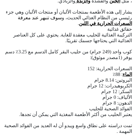
، مثل
الجبن
والقشدة
والزبدة
والزبادي.
يشار إلى هذه الأطعمة بمنتجات الألبان أو منتجات الألبان وهي جزء
رئيسي من النظام الغذائي الحديث، و
سوف تنبهر عند معرفة
السعرات الحرارية في اللبن
.
حقائق غذائية
التركيبة الغذائية للحليب معقدة للغاية. يحتوي على كل العناصر
الغذائية التي يحتاجها جسمك تقريبًا.
كوب واحد (249 جرام) من حليب البقر كامل الدسم مع 3.25٪ دسم
يوفر (1مصدر موثوق):
السعرات الحرارية: 152
الماء
: 88٪
البروتين: 8.14 جرام
الكربوهيدرات: 12 جرام
السكر: 12 جرام
الألياف: 0 جرام
الدهون: 8 جرام
الفوائد الصحية للحليب
يعتبر الحليب من أكثر الأطعمة المغذية التي يمكن أن تجدها.
تمت دراسته على نطاق واسع ويبدو أن له العديد من الفوائد الصحية
المهمة .