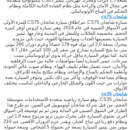
بسعة 1.5 لترات ومحرك كهربائي. يتميز CS85 بتكنولوجيا متقدمة
في مجال الأمان والراحة مثل نظام القيادة الذاتية الكاملة ونظام
التحكم في المناخ الأوتوماتيكي.
شانجان cs75
سيارة شانجان CS75. تم إطلاق سيارة شانجان CS75 للمرة الأولى
في الأسواق الصينية في عام 2014. وهي سيارة كروس أوفر كبيرة
الحجم، مخصصة للعائلات وللتنقل في المدينة وخارجها. تتميز
السيارة بتصميمها الجذاب ومواصفاتها القوية، حيث تأتي مزودة
بمحرك بسعة 2.0 لتر، يولد قوة 178 حصاناً وعزم دوران 266 نيوتن
متر، ما يتيح للسيارة تسارع من صفر إلى 100 كم/س خلال 8.7
ثانية. كما تتوفر السيارة بناقل حركة يدوي أو أوتوماتيكي بست
سرعات. تتميز السيارة أيضاً بمواصفات عالية من حيث الرفاهية
والأمان، حيث تشمل نظام تكييف الهواء، ونظام صوت عالي الجودة،
وأنظمة التحكم بالمناخ والإضاءة، ونظام مكابح مانعة للانزلاق،
ونظام مساعدة الوقوف، وأكثر من ذلك بكثير. وتتوفر السيارة بعدة
خيارات من حيث اللون والشكل الخارجي والداخلي لتناسب مختلف
الأذواق.
شانجان cs35
شانجان CS35، وهو سيارة رياضية متعددة الاستخدامات متوسطة
الحجم، من قبل شركة شانجان أوتوموبيل في الصين. تم طرح هذا
الطراز في السوق الصيني في البداية ومن ثم تم توسيعه إلى أسواق
أخرى. تحتوي السيارة على محرك بنزين تربو مزدوج سعة 1.6 لتر،
ونظام دفع رباعي متاح كخيار، ويقدر عزم الدوران الأقصى عند 210
نيوتن متر. يتميز السيارة بسعة جر بحمولة 5 أشخاص، وسعة حمولة