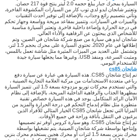
السيارة بمحرك جبار يبلغ حجمه 2.0 ليتر ينتج قوة 217 حصان.
وتعتبر شانجان ايدو لدي توب كار من السيارات المكشوفة الفاخرة،
وتأتي بتصميم رائع وجذاب، بالإضافة إلى توفير أحدث التقنيات
والميزات في السيارات. وتتميز بمقاعد مريحة وواسعة وجهاز تحكم
في درجة الحرارة وإضاءة داخلية فاخرة. وتعتبر السيارة مناسبة
للأشخاص الذي يبحثون عن الرفاهية والأداء العالي.
شانجان ايدو هي سيارة من صنع شركة شانجان في الصين، وتم
إطلاقها في عام 2020. تحتوي السيارة على محرك بحجم 1.5 لتر،
وتشتمل على العديد من الميزات المثيرة مثل شاشة تعمل باللمس،
ومثبت السرعة، ومنفذ USB، وغيرها مما يجعلها سيارة جيدة
للاستخدام اليومي.
شانجان cs85
تم إنتاج شانجان CS85. هذه السيارة هي عبارة عن سيارة دفع
رباعي متعددة الاستخدامات من مركبة العلامة التجارية الصينية ،
والتي تستخدم محركات توربو مزدوجة بسعة 1.5 لتر. تتميز السيارة
بمظهرها الجذاب والرفاهية الداخلية المريحة، بالإضافة إلى نظام
الأمان الرائد المتكامل. يوجد في هذه السيارة خصائص تقنية
متطورة مثل نظام إندماج التحكم في درجة الحرارة والمزيد من
المزايا التي تجعل شانجان CS85 الخيار المثالي للأفراد الذين
يرغبون في التنقل بأناقة وراحة في جميع الأوقات.
تم إنتاج شانجان CS85. وهو سيارة كروس أوفر تم تصميمها
وإنتاجها بواسطة شركة شانجان الصينية. يتم تشغيلها بواسطة
محرك بنزين بسعة 1.5 لترات أو محرك هجين يستخدم محرك بنزين