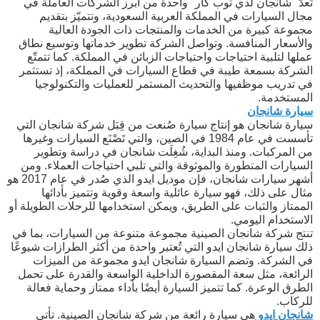
تُعدّ "شانجان لدي توب كار" واحدة من أبرز الشركات العاملة في
مجال السيارات في المملكة العربية السعودية، وتتميّز بتقديم
مجموعة كبيرة من الخدمات والمنتجات ذات الجودة العالية
والأسعار المنافسة. وتواصل الشركة تطوير خدماتها وتوسيع نطاق
عملها لتلبية احتياجات واحتياجات الزبائن في المملكة. كما تتمتّع
الشركة بسمعة طيبة في قطاع السيارات في المملكة، إذ تستثمر
في تدريب موظفيها والتحديث المستمر للعمليات والتكنولوجيا
المستخدمة.
سيارة شانجان
سيارة شانجان هو إنتاج سيارة صُنعت من قِبَل شركة شانجان التي
تأسست في عام 1984 في الصين، والتي تَصْنَع السيارات وغيرها
من المركبات. ومنذ البداية، شُغِلَت شانجان في دراسة وتطوير
السيارات المتطورة والموثوقة والتي تلبي احتياجات العملاء. ومن
أشهر سيارات شانجان، فإن موديل ايدو الذي صُدر في عام 2017 هو
مثال على ذلك، فهو سيارة عائلية واسعة وقوية وتتميز بأدائها
الممتاز والثبات على الطريق، ويمكن استخدامها للرحلات الطويلة أو
الاستخدام اليومي.
تنتج شركة شانجان الصينية مجموعة متنوعة من السيارات، بما في
ذلك سيارة شانجان ايدو التي تُعتبر واحدة من أكثر الطرازات شيوعًا
في الشركة. وتضم السيارة شانجان ايدو مجموعة من الميزات
الرائعة، مثل سعة المقصورة الداخلية الواسعة والقدرة على تحمل
الطرق الوعرة. كما تتميز السيارة أيضًا بأداء ممتاز وحماية فعالة
للركاب.
شانجان ايدو
هي سيارة رائعة من شركة شانجان الصينية. تأتي