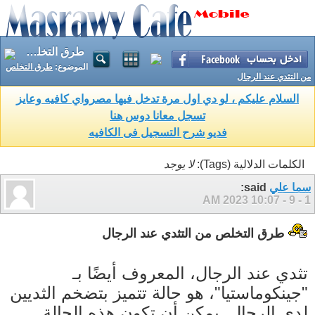
طرق التخلص من التثدي عند الرجال
الموضوع:
طرق التخلص
من التثدي عند الرجال
السلام عليكم ، لو دي اول مرة تدخل فيها مصرواي كافيه وعايز
تسجل معانا دوس هنا
فديو شرح التسجيل فى الكافيه
الكلمات الدلالية (Tags):
لا يوجد
سما علي
said:
10:07 AM
1 - 9 - 2023
طرق التخلص من التثدي عند الرجال
تثدي عند الرجال، المعروف أيضًا بـ
"جينكوماستيا"، هو حالة تتميز بتضخم الثديين
لدى الرجال. يمكن أن تكون هذه الحالة