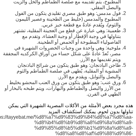
المطبوخ، يتم تقديمه مع صلصة الطماطم والخل والزيت
والبصل المقلي.
فول مدمس: وهو طبق مصري تقليدي يتكون من الفول
المطبوخ والمدمس (خليط من الطحينة وعصير الليمون
والثوم)، ويُقدم عادةً مع قطعة خبز عربي.
طعمية: وهي عبارة عن قطع من العجينة المقلية، تشتهر
بتناولها في وجبة الإفطار أو وجبة العشاء، وتقدم مع
الفاصولياء المطبوخة أو الحمص أو الطحينة.
ملوخية: وهي واحدة من وجبات الخضروات الشهيرة في
مصر، تُعدّ عادةً على شكل حساء من أوراق الكركديه المجففة
ويتم تقديمها مع الأرز.
طاجن الباذنجان: وهو طبق يتكون من شرائح الباذنجان
المشوية أو المقلية، يُطهى في صلصة الطماطم والثوم
والبصل والتوابل، ويقدم مع الأرز.
ورق عنب: وهو طبق يتكون من ورق العنب المحشو بخليط
من الأرز والبصل والطماطم والبهارات، ويتم طبخه بالبخار أو
الطهي في الفرن.
هذه مجرد بعض الأمثلة من الأكلات المصرية الشهيرة التي يمكن
تناولها بدون لحوم. يمكنك استكشاف المزيد
tps://tayyebat.me/%d8%a7%d9%83%d9%84%d8%a7%d8%aa-
%d8%b4%d8%b9%d8%a8%d9%8a%d8%a9-
%d9%85%d8%b5%d8%b1%d9%8a%d8%a9-
%d8%a8%d8%af%d9%88%d9%86-