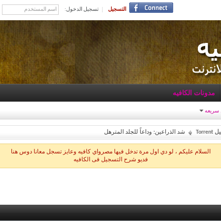
التسجيل
تسجيل الدخول:
مدونات الكافيه
 سريعه
Torr
شد الذراعين: وداعاً للجلد المترهل
السلام عليكم ، لو دي اول مرة تدخل فيها مصرواي كافيه وعايز تسجل معانا دوس هنا
فديو شرح التسجيل فى الكافيه