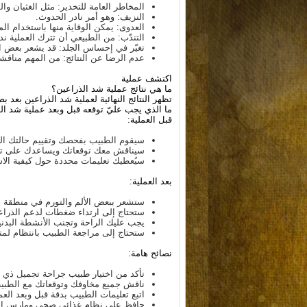
المخاطر العامة للتخدير: مثل الغثيان وا
النزيف: وهو أمر نادر الحدوث.
العدوى: يمكن الوقاية منها باستخدام الم
التندّب: من الطبيعي أن تترك العملية ند
تغيّر في إحساس الجلد: قد يشعر بعض ا
عدم الرضا عن النتائج: من المهم مناقش
اكتشف عملية
ما هي نتائج عملية شد الذراعين؟
تظهر النتائج النهائية لعملية شد الذراعين بعد
بض
ما الذي يجب عليّ توقعه قبل وبعد عملية شد ال
قبل العملية:
سيقوم الطبيب بفحصك وتقييم حالتك ال
سيناقش معك توقعاتك ويساعدك على تحدي
سيُعطيك تعليمات محددة حول كيفية الاستع
بعد العملية:
ستشعر ببعض الألم والتورم في منطقة ا
ستحتاج إلى ارتداء ضغطات لدعم الذراعي
يجب عليك الراحة وتجنب الأنشطة البدنية
ستحتاج إلى مراجعة الطبيب بانتظام لمتا
نصائح هامة:
تأكد من اختيار طبيب جراحة تجميل ذي خ
ناقش جميع مخاوفك وتوقعاتك مع الطبي
اتبع تعليمات الطبيب بدقة قبل وبعد العمل
حافظ على نظام غذائي صحي ومارس الري