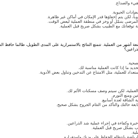
لقيء والصداع.
ضادات الحيوية.
وباً، لكن يتم إخفاؤها قدر الإمكان في أماكن غير ظاهرة.
لمرضى بتنمّل أو وخز في منطقة العملية لبعض الوقت.
ة توقعاتك مع الطبيب بشكل صريح قبل العملية.
عة أشهر
من العملية. تتمتع النتائج
بالاستمرارية
على المدى الطويل، طالما حافظ ال
ذراعين؟
صحية.
د ما إذا كانت العملية مناسبة لك.
داد للعملية، مثل الامتناع عن التدخين وتناول بعض الأدوية.
لعملية، لكن سيتم وصف مسكنات الألم لك.
ن ومنع التورم.
 الشاقة لعدة أسابيع.
بعة حالتك والتأكد من التئام الجروح بشكل صحيح.
برة وكفاءة في إجراء عملية شد الذراعين.
ب بشكل صريح قبل العملية.
ية.
اضة بانتظام للحفاظ على وزنك واستقراره.