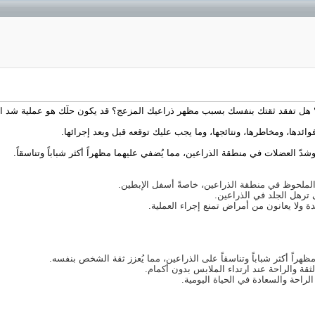
؟ هل تفقد ثقتك بنفسك بسبب مظهر ذراعيك المزعج؟ قد يكون حلّك هو
عملية شد ا
وائدها، ومخاطرها، ونتائجها، وما يجب عليك توقعه قبل وبعد إجرائها.
شدّ العضلات
في منطقة الذراعين، مما يُضفي عليهما مظهراً أكثر شباباً وتناسقاً.
الملحوظ في منطقة الذراعين، خاصةً أسفل الإبطين.
 ترهل الجلد في الذراعين.
 ولا يعانون من أمراض تمنع إجراء العملية.
هراً أكثر شباباً وتناسقاً على الذراعين، مما يُعزز ثقة الشخص بنفسه.
ثقة والراحة عند ارتداء الملابس بدون أكمام.
لراحة والسعادة في الحياة اليومية.