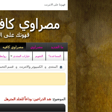
قهوتنا على الانترنت
ما الجديد
مصراوي
مصراوي كافيه
المساعدة؟
التقويم
خيارات المنتدى
روابط
المنتدى
الكمبيوتر والانترنت
قسم التحميل ent
الموضوع:
شد الذراعين: وداعاً للجلد المترهل