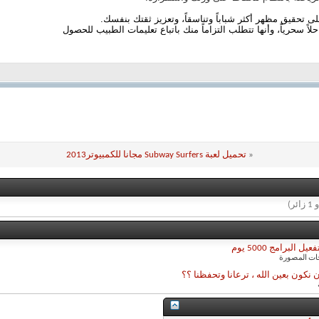
تحقيق مظهر أكثر شباباً وتناسقاً، وتعزيز ثقتك بنفسك.
اً سحرياً
، وأنها تتطلب
التزاماً
منك باتباع تعليمات الطبيب للحصول
«
تحميل لعبة Subway Surfers مجانا للكمبيوتر2013
حات المصورة
 نكون بعين الله ، ترعانا وتحفظنا ؟؟