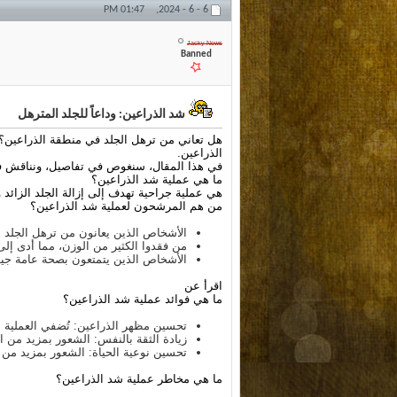
01:47 PM
6 - 6 - 2024,
Jacky News
Banned
شد الذراعين: وداعاً للجلد المترهل
هل تعاني من ترهل الجلد في منطقة الذراعين
الذراعين
.
في هذا المقال، سنغوص في تفاصيل
، ونناقش ف
ما هي عملية شد الذراعين؟
هي عملية جراحية تهدف إلى
إزالة الجلد الزائد
و
من هم المرشحون لعملية شد الذراعين؟
الأشخاص الذين يعانون من ترهل الجلد 
من فقدوا الكثير من الوزن، مما أدى إلى
الأشخاص الذين يتمتعون بصحة عامة جيدة
اقرأ عن
ما هي فوائد عملية شد الذراعين؟
تحسين مظهر الذراعين: تُضفي العملية مظ
زيادة الثقة بالنفس: الشعور بمزيد من ال
تحسين نوعية الحياة: الشعور بمزيد من ا
ما هي مخاطر عملية شد الذراعين؟