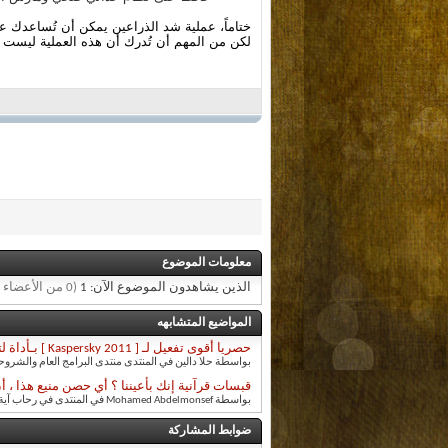
ختاماً،
عملية شد الذراعين يمكن أن تُساعدك على 
لكن من المهم أن تُدرك أن هذه العملية
ليست حل
معلومات الموضوع
الذين يشاهدون الموضوع الآن: 1
(0 من الأعضاء و 1 زائر)
المواضيع المتشابهه
حصريا أقوى تفعيل لـ [ Kaspersky 2011 ] بـأداة لتفعيل البرامج 5000 يوم
بواسطة حلا دالين في المنتدى منتدى البرامج العام والشرو
قبسات قرآنية إنك بأعيننا ؟ أي حصن منيع هذا ، أن
بواسطة Mohamed Abdelmonsef في المنتدى في رحاب آية
ضوابط المشاركة