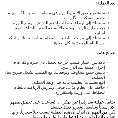
بعد العملية:
ستشعر ببعض الألم والتورم في منطقة العملية، لكن سيتم
وصف مسكنات الألم لك.
ستحتاج إلى ارتداء ضغطات لدعم الذراعين ومنع التورم.
يجب عليك الراحة وتجنب الأنشطة البدنية الشاقة لعدة
أسابيع.
ستحتاج إلى مراجعة الطبيب بانتظام لمتابعة حالتك والتأكد
من التئام الجروح بشكل صحيح.
نصائح هامة:
تأكد من اختيار طبيب جراحة تجميل ذي خبرة وكفاءة في
إجراء عملية شد الذراعين.
ناقش جميع مخاوفك وتوقعاتك مع الطبيب بشكل صريح قبل
العملية.
اتبع تعليمات الطبيب بدقة قبل وبعد العملية.
حافظ على نظام غذائي صحي ومارس الرياضة بانتظام
للحفاظ على وزنك واستقراره.
ختاماً،
عملية شد الذراعين يمكن أن تُساعدك على تحقيق مظهر
أكثر شباباً وتناسقاً، وتعزيز ثقتك بنفسك.
لكن من المهم أن تُدرك أن هذه العملية
ليست حلاً سحرياً
، وأنها
تتطلب
التزاماً
منك باتباع تعليمات الطبيب للحصول