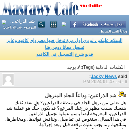
شد الذراعين: وداعاً للجلد المترهل
الموضوع:
شد الذراعين:
وداعاً للجلد المترهل
السلام عليكم ، لو دي اول مرة تدخل فيها مصرواي كافيه وعايز
تسجل معانا دوس هنا
فديو شرح التسجيل فى الكافيه
الكلمات الدلالية (Tags):
لا يوجد
Jacky News
said:
01:47 PM
6 - 6 - 2024
شد الذراعين: وداعاً للجلد المترهل
هل تعاني من ترهل الجلد في منطقة الذراعين؟ هل تفقد ثقتك
بنفسك بسبب مظهر ذراعيك المزعج؟ قد يكون حلّك هو
عملية شد
الذراعين
، المعروفة أيضاً باسم
عملية تجميل الذراعين
.
في هذا المقال، سنغوص في تفاصيل
، ونناقش فوائدها، ومخاطرها،
ونتائجها، وما يجب عليك توقعه قبل وبعد إجرائها.