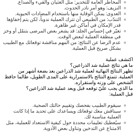
المخاطر العامة للتخدير: مثل الغثيان والقيء والصداع.
النزيف: وهو أمر نادر الحدوث.
العدوى: يمكن الوقاية منها باستخدام المضادات الحيوية.
التندّب: من الطبيعي أن تترك العملية ندوباً، لكن يتم إخفاؤها
قدر الإمكان في أماكن غير ظاهرة.
تغيّر في إحساس الجلد: قد يشعر بعض المرضى بتنمّل أو وخز
في منطقة العملية لبعض الوقت.
عدم الرضا عن النتائج: من المهم مناقشة توقعاتك مع الطبيب
بشكل صريح قبل العملية.
اكتشف عملية
ما هي نتائج عملية شد الذراعين؟
تظهر النتائج النهائية لعملية شد الذراعين بعد
بضعة أشهر
من
العملية. تتمتع النتائج
بالاستمرارية
على المدى الطويل، طالما حافظ
الشخص على وزنه واستقراره.
ما الذي يجب عليّ توقعه قبل وبعد عملية شد الذراعين؟
قبل العملية:
سيقوم الطبيب بفحصك وتقييم حالتك الصحية.
سيناقش معك توقعاتك ويساعدك على تحديد ما إذا كانت
العملية مناسبة لك.
سيُعطيك تعليمات محددة حول كيفية الاستعداد للعملية، مثل
الامتناع عن التدخين وتناول بعض الأدوية.