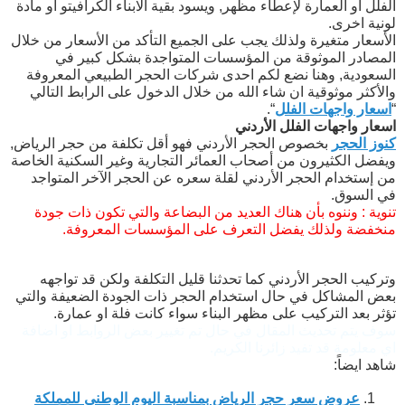
الفلل او العمارة لإعطاء مظهر, ويسود بقية الابناء الكرافيتو او مادة
لونية اخرى.
الأسعار متغيرة ولذلك يجب على الجميع التأكد من الأسعار من خلال
المصادر الموثوقة من المؤسسات المتواجدة بشكل كبير في
السعودية, وهنا نضع لكم احدى شركات الحجر الطبيعي المعروفة
والأكثر موثوقية ان شاء الله من خلال الدخول على الرابط التالي
“
اسعار واجهات الفلل
“.
اسعار واجهات الفلل الأردني
كنوز الحجر
بخصوص الحجر الأردني فهو أقل تكلفة من حجر الرياض,
ويفضل الكثيرون من أصحاب العمائر التجارية وغير السكنية الخاصة
من إستخدام الحجر الأردني لقلة سعره عن الحجر الآخر المتواجد
في السوق.
تنوية : وننوه بأن هناك العديد من البضاعة والتي تكون ذات جودة
منخفضة ولذلك يفضل التعرف على المؤسسات المعروفة.
وتركيب الحجر الأردني كما تحدثنا قليل التكلفة ولكن قد تواجهه
بعض المشاكل في حال استخدام الحجر ذات الجودة الضعيفة والتي
تؤثر بعد التركيب على مظهر البناء سواء كانت فلة او عمارة.
سوف يتم تحديث المقال في حال تم تغيير بعض الروابط او اضافة
اي معلومة قد تفيد زائرنا الكريم.
شاهد ايضاً:
عروض سعر حجر الرياض بمناسبة اليوم الوطني للمملكة