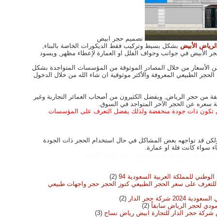
تصميم حجر ابيض
لرياض الأبيض
بشكل بسيط وتركيب فقط الديكورات الخاصة بالبناء,
جر الأبيض في جوانب وحواف الفلل او العمارة لإعطاء مظهر, ويسود
 من الأسعار من خلال المصادر الموثوقة من المؤسسات المتواجدة بشكل
لحجر الطبيعي المعروفة والأكثر موثوقية ان شاء الله من خلال الدخول
ة من حجر الرياض, ويفضل الكثيرون من أصحاب العمائر التجارية وغير
ة سعره عن الحجر الآخر المتواجد في السوق.
التي تكون ذات جودة منخفضة ولذلك يفضل التعرف على المؤسسات
ة ولكن قد تواجهه بعض المشاكل في حال استخدام الحجر ذات الجودة
اء سواء كانت فلة او عمارة.
روابط او اضافة اي معلومة قد تفيد زائرنا الكريم.
وطني للمملكة العربية السعودية 94
(2)
للتعرف على سعر الحجر الطبيعي كنوز الحجر حجر واجهات طبيعي
ركة حجر الدار
(2)
مودي لحجر الرياض سابقاً
(2)
 شركة حجر الدار للتجارة ابيض رياض نساح
(3)