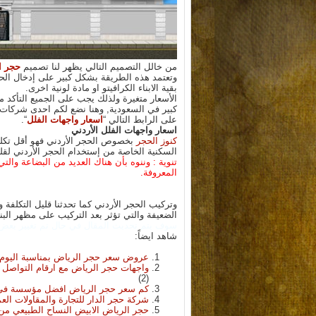
من خالل التصميم التالي يظهر لنا تصميم
حجر ا
وتعتمد هذه الطريقة بشكل كبير على إدخال الح
بقية الابناء الكرافيتو او مادة لونية اخرى.
الأسعار متغيرة ولذلك يجب على الجميع التأكد
كبير في السعودية, وهنا نضع لكم احدى شركات ا
على الرابط التالي “
اسعار واجهات الفلل
“.
اسعار واجهات الفلل الأردني
كنوز الحجر
بخصوص الحجر الأردني فهو أقل تكلف
السكنية الخاصة من إستخدام الحجر الأردني لقل
تنوية : وننوه بأن هناك العديد من البضاعة و
المعروفة.
وتركيب الحجر الأردني كما تحدثنا قليل التكلف
الضعيفة والتي تؤثر بعد التركيب على مظهر البن
سوف يتم تحديث المقال في حال تم تغيير بعض ال
شاهد ايضاً:
عروض سعر حجر الرياض بمناسبة اليوم ال
واجهات حجر الرياض مع ارقام التواصل 
(2)
كم سعر حجر الرياض افضل مؤسسة في السعودية 2024 ش
شركة حجر الدار للتجارة والمقاولات الع
حجر الرياض الابيض النساح الطبيعي من