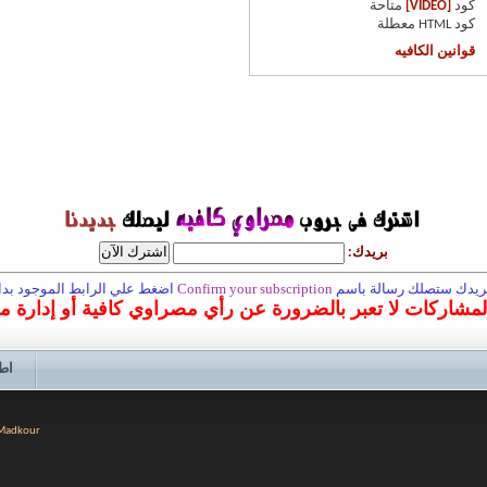
كود
[VIDEO]
متاحة
كود HTML
معطلة
قوانين الكافيه
بريدك:
 بريدك ستصلك رسالة باسم
Confirm your subscription
اضغط علي الرابط الموجود بداخ
المشاركات لا تعبر بالضرورة عن رأي مصراوي كافية أو إدارة 
اط
 Madkour