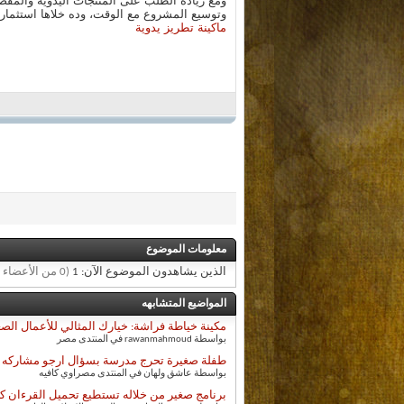
ومع زيادة الطلب على المنتجات اليدوية والم
وتوسيع المشروع مع الوقت، وده خلاها استثمار
ماكينة تطريز يدوية
معلومات الموضوع
الذين يشاهدون الموضوع الآن: 1
(0 من الأعضاء و 1 زائر)
المواضيع المتشابهه
مكينة خياطة فراشة: خيارك المثالي للأعمال الصغ
بواسطة rawanmahmoud في المنتدى مصر
طفلة صغيرة تحرج مدرسة بسؤال ارجو مشاركه م
بواسطة عاشق ولهان في المنتدى مصراوي كافيه
برنامج صغير من خلاله تستطيع تحميل القرءان كل