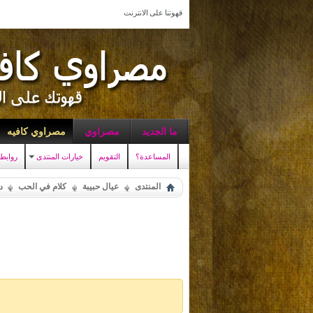
قهوتنا على الانترنت
ما الجديد
مصراوي
مصراوي كافيه
المساعدة؟
التقويم
خيارات المنتدى
روابط
المنتدى
عيال حبيبة
كلام في الحب
د