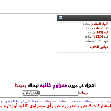
أكواد المنتدى
متاحة
الابتسامات
متاحة
كود [IMG]
متاحة
كود
[VIDEO]
متاحة
كود HTML
معطلة
قوانين الكافيه
بريدك:
 بريدك ستصلك رسالة باسم
Confirm your subscription
اضغط علي الرابط الموجود بداخ
المشاركات لا تعبر بالضرورة عن رأي مصراوي كافية أو إدارة 