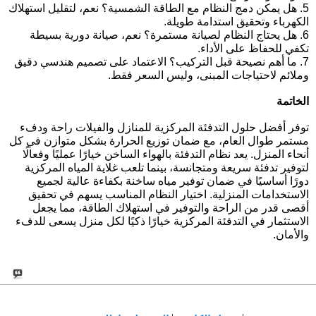
5. هل يمكن دمج النظام مع الطاقة الشمسية؟
نعم، لتقليل استهلاك
الكهرباء وتحقيق استدامة طويلة.
6. هل يحتاج النظام لصيانة مستمرة؟
نعم، صيانة دورية بسيطة
تكفي للحفاظ على الأداء.
7. ما أهم نصيحة قبل التركيب؟
الاعتماد على تصميم هندسي دقيق
وملائم لاحتياجات المبنى، وليس السعر فقط.
الخاتمة
توفر
أفضل حلول التدفئة المركزية للمنازل والفيلات
راحة ودفء
مستمر طوال العام، مع ضمان توزيع الحرارة بشكل متوازن في كل
أنحاء المنزل. يعد
نظام التدفئة بالهواء الساخن
خيارًا عمليًا وفعالًا
لتوفير تدفئة سريعة ومتجانسة، بينما تلعب
غلاية المياه المركزية
دورًا أساسيًا في ضمان توفير مياه ساخنة بكفاءة عالية لجميع
الاستخدامات المنزلية. اختيار النظام المناسب يسهم في تحقيق
أقصى قدر من الراحة والتوفير في استهلاك الطاقة، مما يجعل
الاستثمار في التدفئة المركزية خيارًا ذكيًا لكل منزل يسعى للدفء
والأمان.