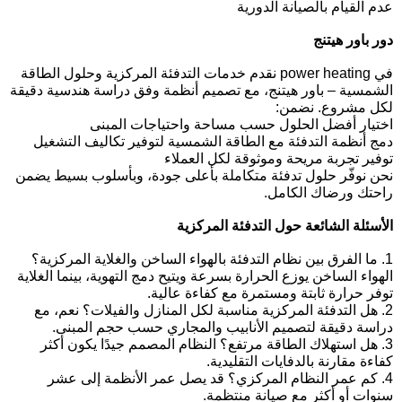
عدم القيام بالصيانة الدورية
دور باور هيتنج
في
power heating
نقدم
خدمات التدفئة المركزية وحلول الطاقة
الشمسية – باور هيتنج
، مع تصميم أنظمة وفق دراسة هندسية دقيقة
لكل مشروع. نضمن:
اختيار أفضل الحلول حسب مساحة واحتياجات المبنى
دمج أنظمة التدفئة مع الطاقة الشمسية لتوفير تكاليف التشغيل
توفير تجربة مريحة وموثوقة لكل العملاء
نحن نوفّر حلول تدفئة متكاملة بأعلى جودة، وبأسلوب بسيط يضمن
راحتك ورضاك الكامل.
الأسئلة الشائعة حول التدفئة المركزية
1. ما الفرق بين نظام التدفئة بالهواء الساخن والغلاية المركزية؟
الهواء الساخن يوزع الحرارة بسرعة ويتيح دمج التهوية، بينما الغلاية
توفر حرارة ثابتة ومستمرة مع كفاءة عالية.
2. هل التدفئة المركزية مناسبة لكل المنازل والفيلات؟
نعم، مع
دراسة دقيقة لتصميم الأنابيب والمجاري حسب حجم المبنى.
3. هل استهلاك الطاقة مرتفع؟
النظام المصمم جيدًا يكون أكثر
كفاءة مقارنة بالدفايات التقليدية.
4. كم عمر النظام المركزي؟
قد يصل عمر الأنظمة إلى عشر
سنوات أو أكثر مع صيانة منتظمة.