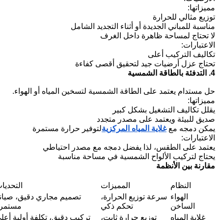
مميزاتها:
توزيع مثالي للحرارة
مناسبة للمباني الجديدة أو أثناء التجديد الشامل
لا تحتاج لمساحة ظاهرة داخل الغرف
الاعتبارات:
تكاليف التركيب أعلى
تحتاج عزل أرضيات جيد لتحقيق أقصى كفاءة
4. التدفئة بالطاقة الشمسية
حل مستدام يعتمد على الطاقة الشمسية لتسخين المياه أو الهواء.
مميزاتها:
يقلل تكاليف التشغيل بشكل كبير
صديق للبيئة ويعتمد على مصدر متجدد
يمكن دمجه مع
غلاية المياه المركزية
لتوفير حرارة مستمرة
الاعتبارات:
يعتمد على الطقس، لذا يفضل دمجه مع مصدر احتياطي
يحتاج لتركيب الألواح الشمسية في مساحة مناسبة
مقارنة بين الأنظمة
النظام
المميزات
التحديا
الهواء
سرعة توزيع الحرارة،
تصميم مجاري دقيق، صيان
الساخن
تحكم ذكي
مستمر
غلاية المياه
توزيع حرارة ثابت،
تركيب دقيق، تكلفة أولية أعل