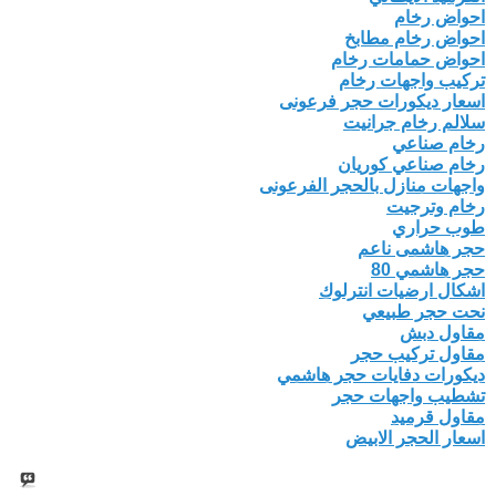
احواض رخام
احواض رخام مطابخ
احواض حمامات رخام
تركيب واجهات رخام
اسعار ديكورات حجر فرعونى
سلالم رخام جرانيت
رخام صناعي
رخام صناعي كوريان
واجهات منازل بالحجر الفرعونى
رخام وترجيت
طوب حراري
حجر هاشمى ناعم
حجر هاشمي 80
اشكال ارضيات انترلوك
نحت حجر طبيعي
مقاول دبش
مقاول تركيب حجر
ديكورات دفايات حجر هاشمي
تشطيب واجهات حجر
مقاول قرميد
اسعار الحجر الابيض