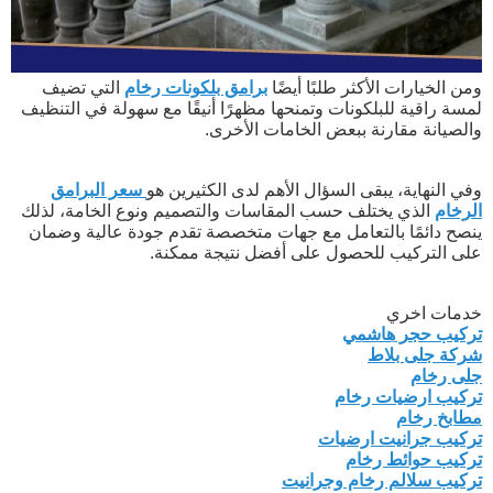
ومن الخيارات الأكثر طلبًا أيضًا
برامق بلكونات رخام
التي تضيف
لمسة راقية للبلكونات وتمنحها مظهرًا أنيقًا مع سهولة في التنظيف
والصيانة مقارنة ببعض الخامات الأخرى.
وفي النهاية، يبقى السؤال الأهم لدى الكثيرين هو
سعر البرامق
الرخام
الذي يختلف حسب المقاسات والتصميم ونوع الخامة، لذلك
ينصح دائمًا بالتعامل مع جهات متخصصة تقدم جودة عالية وضمان
على التركيب للحصول على أفضل نتيجة ممكنة.
خدمات اخري
تركيب حجر هاشمي
شركة جلى بلاط
جلى رخام
تركيب ارضيات رخام
مطابخ رخام
تركيب جرانيت ارضيات
تركيب حوائط رخام
تركيب سلالم رخام وجرانيت