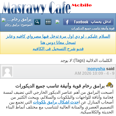
برامق رخام قوية وأنيقة تناسب جميع الديكورات
الموضوع:
برامق رخام
قوية وأنيقة تناسب جميع الديكورات
السلام عليكم ، لو دي اول مرة تدخل فيها مصرواي كافيه وعايز
تسجل معانا دوس هنا
فديو شرح التسجيل فى الكافيه
الكلمات الدلالية (Tags):
لا يوجد
nonysha
said:
10:09 AM
9 - 4 - 2026
برامق رخام قوية وأنيقة تناسب جميع الديكورات
أصبحت البرامق من أهم عناصر الديكور الخارجي التي تضيف لمسة
فخامة وأناقة للواجهات والبلكونات والسلالم، ويبحث الكثير من
أصحاب المنازل عن ا
حدث اشكال برامق بلكونات
التي تجمع بين
التصميم العصري والمتانة العالية لتتناسب مع مختلف أنماط البناء
الحديثة والكلاسيكية.