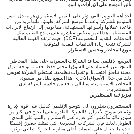
تأثير التوسع على الإيرادات والنمو
أحد أهم العوامل التي تؤثر على التقييم الاستثماري هو معدل النمو
المتوقع للشركة. وعندما تتوسع الشركة إقليميًا، فإنها تزيد من
قاعدة عملائها وأسواقها المستهدفة، مما يؤدي إلى ارتفاع الإيرادات
المستقبلية. هذا النمو ينعكس مباشرة على نماذج التقييم مثل
التدفقات النقدية المخصومة (DCF)، حيث ترتفع القيمة الحالية
للشركة نتيجة زيادة التدفقات النقدية المتوقعة.
تنويع المخاطر وتحسين الاستقرار
التوسع الإقليمي يساعد الشركات السعودية على تقليل المخاطر
الناتجة عن الاعتماد على السوق المحلي فقط. فعندما تواجه سوق
معينة تباطؤًا اقتصاديًا أو تغيرات تنظيمية، تستطيع الشركة تعويض
ذلك من خلال الأسواق الأخرى. هذا التنويع يقلل من مستوى
المخاطر الاستثمارية، وبالتالي يرفع من جاذبية الشركة لدى
المستثمرين.
تعزيز ثقة المستثمرين
المستثمرون ينظرون إلى التوسع الإقليمي كدليل على قوة الإدارة
وكفاءة نموذج الأعمال. فالشركة القادرة على النجاح في أكثر من
سوق غالبًا ما تُعتبر أكثر قدرة على الاستمرار والنمو على المدى
الطويل. لذلك فإن الشركات السعودية التي تمتلك حضورًا إقليميًا
عادة ما تحصل على تقييمات أعلى مقارنة بالشركات التي تركز