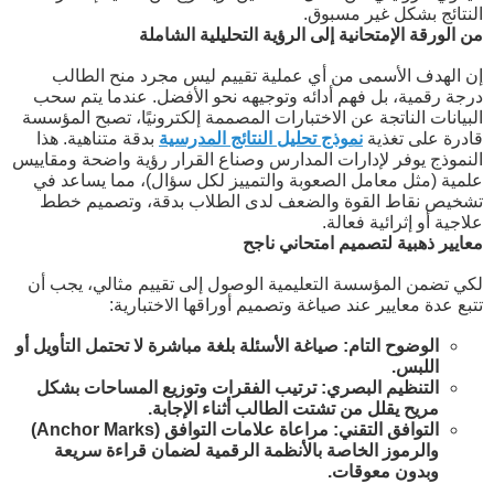
النتائج بشكل غير مسبوق.
من الورقة الإمتحانية إلى الرؤية التحليلية الشاملة
إن الهدف الأسمى من أي عملية تقييم ليس مجرد منح الطالب
درجة رقمية، بل فهم أدائه وتوجيهه نحو الأفضل. عندما يتم سحب
البيانات الناتجة عن الاختبارات المصممة إلكترونيًا، تصبح المؤسسة
قادرة على تغذية
نموذج تحليل النتائج المدرسية
بدقة متناهية. هذا
النموذج يوفر لإدارات المدارس وصناع القرار رؤية واضحة ومقاييس
علمية (مثل معامل الصعوبة والتمييز لكل سؤال)، مما يساعد في
تشخيص نقاط القوة والضعف لدى الطلاب بدقة، وتصميم خطط
علاجية أو إثرائية فعالة.
معايير ذهبية لتصميم امتحاني ناجح
لكي تضمن المؤسسة التعليمية الوصول إلى تقييم مثالي، يجب أن
تتبع عدة معايير عند صياغة وتصميم أوراقها الاختبارية:
الوضوح التام: صياغة الأسئلة بلغة مباشرة لا تحتمل التأويل أو
اللبس.
التنظيم البصري: ترتيب الفقرات وتوزيع المساحات بشكل
مريح يقلل من تشتت الطالب أثناء الإجابة.
التوافق التقني: مراعاة علامات التوافق (Anchor Marks)
والرموز الخاصة بالأنظمة الرقمية لضمان قراءة سريعة
وبدون معوقات.