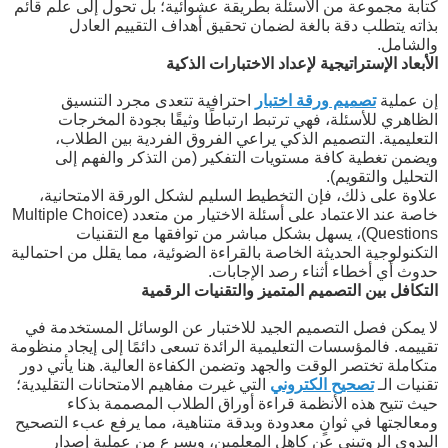
كتابة مجموعة من الأسئلة بطريقة عشوائية؛ بل تحول إلى علم قائم
بذاته يتطلب دقة بالغة لضمان تحقيق أهداف التقييم العادل
والشامل.
الأبعاد الإستراتيجية لإعداد الاختبارات الذكية
إن عملية
تصميم ورقة اختبار
احترافية تتعدى مجرد التنسيق
الظاهري للأسئلة، فهي ترتبط ارتباطًا وثيقًا بجودة المخرجات
التعليمية. التصميم الذكي يراعي الفروق الفردية بين الطلاب،
ويضمن تغطية كافة مستويات التفكير (من التذكر والفهم إلى
التحليل والتقويم).
علاوة على ذلك، فإن التخطيط السليم لشكل الورقة الامتحانية،
خاصة عند الاعتماد على أسئلة الاختيار من متعدد (Multiple Choice
Questions)، يسهل بشكل مباشر من توافقها مع التقنيات
التكنولوجية الحديثة الخاصة بالقراءة الضوئية، مما يقلل من احتمالية
حدوث أي أخطاء أثناء رصد الإجابات.
التكافل بين التصميم المتميز والتقنيات الرقمية
لا يمكن فصل التصميم الجيد للاختبار عن الوسائل المستخدمة في
تقييمه. فالمؤسسات التعليمية الرائدة تسعى دائمًا إلى إيجاد منظومة
متكاملة تختصر الوقت والجهد وتضمن الكفاءة العالية. هنا يأتي دور
تقنيات الـ
تصحيح الكتروني
التي غيرت مفاهيم الامتحانات التقليدية؛
حيث تتيح هذه الأنظمة قراءة أوراق الطلاب المصممة بذكاء
ومعالجتها في ثوانٍ معدودة وبدقة متناهية، مما يرفع عبء التصحيح
اليدوي الروتيني عن كاهل المعلمين، ويسرع من عملية إصدار