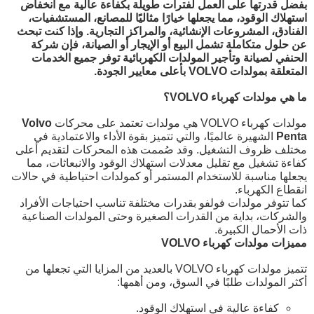
بفضل قدرتها على العمل لفترات طويلة بكفاءة عالية مع انخفاض
استهلاك الوقود، مما يجعلها خيارًا مثاليًا للمصانع، المستشفيات،
الفنادق، المشروعات الإنشائية، والمراكز التجارية. وإذا كنت تبحث
عن حلول متكاملة تشمل البيع أو الإيجار أو الصيانة، فإن
شركة
الحنفي لصيانة وتأجير المولدات الكهربائية
توفر جميع الخدمات
المتعلقة بمولدات VOLVO بأعلى معايير الجودة.
ما هي مولدات كهرباء VOLVO؟
مولدات كهرباء VOLVO هي مولدات تعتمد على محركات
Volvo
Penta
الشهيرة عالميًا، والتي تتميز بقوة الأداء والاعتمادية في
مختلف ظروف التشغيل. وقد صُممت هذه المحركات لتقديم أعلى
كفاءة تشغيل مع تقليل معدلات استهلاك الوقود والانبعاثات، مما
يجعلها مناسبة للاستخدام المستمر أو كمولدات احتياطية في حالات
انقطاع الكهرباء.
كما تتوفر مولدات فولفو بقدرات مختلفة تناسب احتياجات الأفراد
والشركات، بداية من القدرات الصغيرة وحتى المولدات الصناعية
ذات الأحمال الكبيرة.
مميزات مولدات كهرباء VOLVO
تتميز مولدات كهرباء VOLVO بالعديد من المزايا التي تجعلها من
أكثر المولدات طلبًا في السوق، ومن أهمها:
كفاءة عالية في استهلاك الوقود.