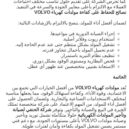
كما تحرص الشركة على تقديم حلول تناسب مختلف احتياجات
العملاء مع الالتزام بأعلى معايير الجودة والسرعة في التنفيذ.
نصائح للحفاظ على كفاءة مولدات كهرباء VOLVO
لضمان أفضل أداء للمولد، ينصح بالالتزام بالإرشادات التالية:
إجراء الصيانة الدورية في مواعيدها.
استخدام زيوت وفلاتر أصلية.
تشغيل المولد بشكل منتظم حتى عند عدم الحاجة إليه.
عدم تحميل المولد بأحمال تتجاوز قدرته.
تنظيف نظام التبريد باستمرار.
فحص البطارية ومستوى الوقود بشكل دوري.
الاستعانة بفنيين متخصصين عند ظهور أي عطل.
الخاتمة
تُعد
مولدات كهرباء VOLVO
من أفضل الخيارات التي تجمع بين
الاعتمادية، وقوة الأداء، وكفاءة استهلاك الوقود، مما يجعلها مناسبة
لمختلف الاستخدامات الصناعية والتجارية. ولضمان الحصول على
أفضل أداء للمولد، من المهم الاعتماد على شركة متخصصة تمتلك
الخبرة في البيع والصيانة والتأجير. وتوفر
شركة الحنفي لصيانة
وتأجير المولدات الكهربائية
حلولًا متكاملة تشمل توريد وتأجير
وصيانة مولدات VOLVO بأعلى مستويات الجودة، مع دعم فني
مستمر يضمن تشغيل المولد بكفاءة وأمان لفترات طويلة.