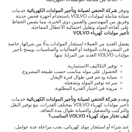
وتوفر
شركة الحنفي لصيانة وتأجير المولدات الكهربائية
خدمات
صيانة شاملة لمولدات VOLVO باستخدام أجهزة فحص حديثة
وفريق من المهندسين والفنيين ذوي الخبرة، مما يضمن الحفاظ
على كفاءة المولد وتقليل احتمالية الأعطال المفاجئة.
تأجير مولدات كهرباء VOLVO
يفضل العديد من العملاء استئجار المولدات بدلًا من شرائها، خاصة
في المشروعات المؤقتة أو الفعاليات والمناسبات. ويمنح تأجير
مولدات VOLVO العديد من المزايا، منها:
توفير التكاليف الاستثمارية.
الحصول على مولد مناسب حسب طبيعة المشروع.
صيانة ودعم فني طوال فترة الإيجار.
سرعة توفير المولد وتشغيله.
مرونة في اختيار القدرة المطلوبة.
وتقدم
شركة الحنفي لصيانة وتأجير المولدات الكهربائية
خدمات
تأجير مولدات كهرباء VOLVO بمختلف القدرات، مع توفير النقل
والتركيب والتشغيل والصيانة طوال مدة التعاقد.
كيف تختار مولد كهرباء VOLVO المناسب؟
عند شراء أو استئجار مولد كهربائي، يجب مراعاة عدة عوامل،