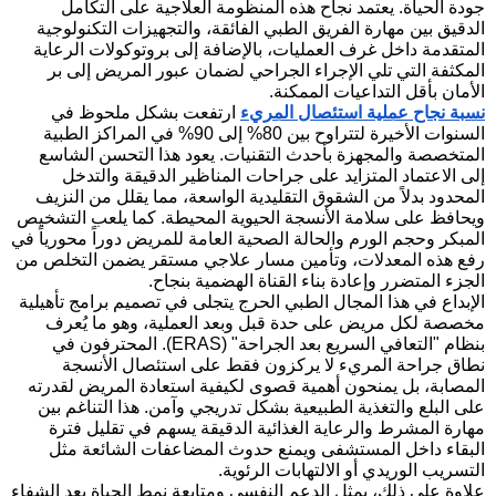
جودة الحياة. يعتمد نجاح هذه المنظومة العلاجية على التكامل
الدقيق بين مهارة الفريق الطبي الفائقة، والتجهيزات التكنولوجية
المتقدمة داخل غرف العمليات، بالإضافة إلى بروتوكولات الرعاية
المكثفة التي تلي الإجراء الجراحي لضمان عبور المريض إلى بر
الأمان بأقل التداعيات الممكنة.
نسبة نجاح عملية استئصال المريء
ارتفعت بشكل ملحوظ في
السنوات الأخيرة لتتراوح بين 80% إلى 90% في المراكز الطبية
المتخصصة والمجهزة بأحدث التقنيات. يعود هذا التحسن الشاسع
إلى الاعتماد المتزايد على جراحات المناظير الدقيقة والتدخل
المحدود بدلاً من الشقوق التقليدية الواسعة، مما يقلل من النزيف
ويحافظ على سلامة الأنسجة الحيوية المحيطة. كما يلعب التشخيص
المبكر وحجم الورم والحالة الصحية العامة للمريض دوراً محورياً في
رفع هذه المعدلات، وتأمين مسار علاجي مستقر يضمن التخلص من
الجزء المتضرر وإعادة بناء القناة الهضمية بنجاح.
الإبداع في هذا المجال الطبي الحرج يتجلى في تصميم برامج تأهيلية
مخصصة لكل مريض على حدة قبل وبعد العملية، وهو ما يُعرف
بنظام "التعافي السريع بعد الجراحة" (ERAS). المحترفون في
نطاق جراحة المريء لا يركزون فقط على استئصال الأنسجة
المصابة، بل يمنحون أهمية قصوى لكيفية استعادة المريض لقدرته
على البلع والتغذية الطبيعية بشكل تدريجي وآمن. هذا التناغم بين
مهارة المشرط والرعاية الغذائية الدقيقة يسهم في تقليل فترة
البقاء داخل المستشفى ويمنع حدوث المضاعفات الشائعة مثل
التسريب الوريدي أو الالتهابات الرئوية.
علاوة على ذلك، يمثل الدعم النفسي ومتابعة نمط الحياة بعد الشفاء