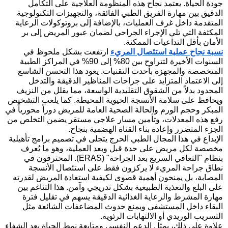
جودة الحياة. يعتمد نجاح هذه المنظومة العلاجية على التكامل
الدقيق بين مهارة الفريق الطبي الفائقة، والتجهيزات التكنولوجية
المتقدمة داخل غرف العمليات، بالإضافة إلى بروتوكولات الرعاية
المكثفة التي تلي الإجراء الجراحي لضمان عبور المريض إلى بر
الأمان بأقل التداعيات الممكنة.
نسبة نجاح عملية استئصال المريء
ارتفعت بشكل ملحوظ في
السنوات الأخيرة لتتراوح بين 80% إلى 90% في المراكز الطبية
المتخصصة والمجهزة بأحدث التقنيات. يعود هذا التحسن الشاسع
إلى الاعتماد المتزايد على جراحات المناظير الدقيقة والتدخل
المحدود بدلاً من الشقوق التقليدية الواسعة، مما يقلل من النزيف
ويحافظ على سلامة الأنسجة الحيوية المحيطة. كما يلعب التشخيص
المبكر وحجم الورم والحالة الصحية العامة للمريض دوراً محورياً في
رفع هذه المعدلات، وتأمين مسار علاجي مستقر يضمن التخلص من
الجزء المتضرر وإعادة بناء القناة الهضمية بنجاح.
الإبداع في هذا المجال الطبي الحرج يتجلى في تصميم برامج تأهيلية
مخصصة لكل مريض على حدة قبل وبعد العملية، وهو ما يُعرف
بنظام "التعافي السريع بعد الجراحة" (ERAS). المحترفون في
نطاق جراحة المريء لا يركزون فقط على استئصال الأنسجة
المصابة، بل يمنحون أهمية قصوى لكيفية استعادة المريض لقدرته
على البلع والتغذية الطبيعية بشكل تدريجي وآمن. هذا التناغم بين
مهارة المشرط والرعاية الغذائية الدقيقة يسهم في تقليل فترة
البقاء داخل المستشفى ويمنع حدوث المضاعفات الشائعة مثل
التسريب الوريدي أو الالتهابات الرئوية.
علاوة على ذلك، يمثل الدعم النفسي ومتابعة نمط الحياة بعد الشفاء