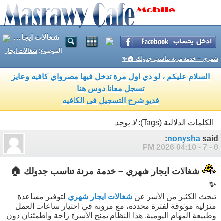
شغالات ايجار شهري – خدمة مرنة تناسب جدولك 🏠✨
الموضوع:
شغالات ايجار
شهري – خدمة مرنة تناسب جدولك 🏠✨
السلام عليكم ، لو دي اول مرة تدخل فيها مصرواي كافيه وعايز
تسجل معانا دوس هنا
فديو شرح التسجيل فى الكافيه
الكلمات الدلالية (Tags):
لا يوجد
nonysha
said:
04:10 PM
8 - 7 - 2026
شغالات ايجار شهري – خدمة مرنة تناسب جدولك 🏠
✨
تبحث الكثير من الأسر عن
شغالات ايجار شهري
لتوفير مساعدة
منزلية موثوقة لفترة محددة، مع مرونة في اختيار ساعات العمل
وطبيعة المهام اليومية. هذا النظام يمنح الأسرة راحة واطمئنان دون