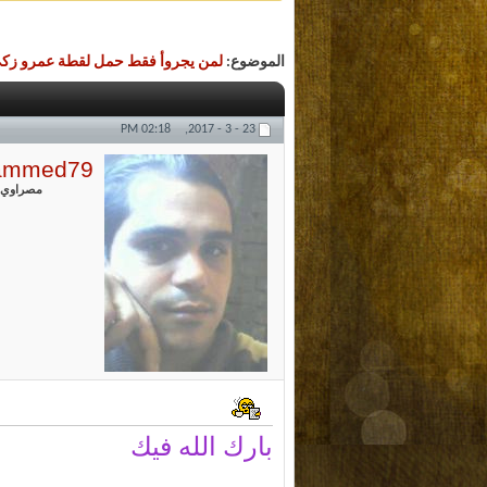
الموضوع:
لمن يجروأ فقط حمل لقطة عمرو زك
02:18 PM
23 - 3 - 2017,
ammed79
مصراوي 
بارك الله فيك