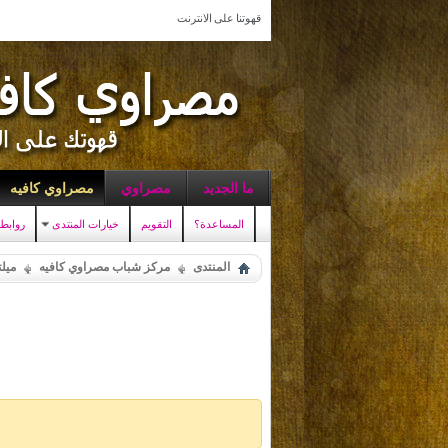
قهوتنا على الانترنت
ما الجديد
مصراوي
مصراوي كافيه
المساعدة؟
التقويم
خيارات المنتدى
روابط
المنتدى
مركز شباب مصراوي كافيه
ميلت