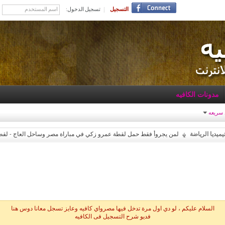
التسجيل
تسجيل الدخول:
مدونات الكافيه
 سريعه
يميديا الرياضة
لمن يجروأ فقط حمل لقطة عمرو زكي في مباراة مصر وساحل العاج - 
السلام عليكم ، لو دي اول مرة تدخل فيها مصرواي كافيه وعايز تسجل معانا دوس هنا
فديو شرح التسجيل فى الكافيه