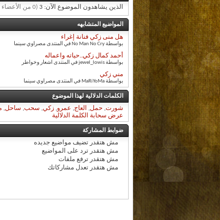
الذين يشاهدون الموضوع الآن: 3
(0 من الأعضاء و 3 زائر)
المواضيع المتشابهه
هل منى زكي فنانة إغراء
بواسطة No Man No Cry في المنتدى مصراوي سينما
أحمد كمال زكي..حياته واعماله
بواسطة jewel_lowis في المنتدى اشعار وخواطر
مني زكي
بواسطة MaRiYoMa في المنتدى مصراوي سينما
الكلمات الدلالية لهذا الموضوع
شورت
,
حمل
,
العاج
,
عمرو
,
زكي
,
سحب
,
ساحل
,
م
عرض سحابة الكلمة الدلالية
ضوابط المشاركة
مش هتقدر
تضيف مواضيع جديده
مش هتقدر
ترد على المواضيع
مش هتقدر
ترفع ملفات
مش هتقدر
تعدل مشاركاتك