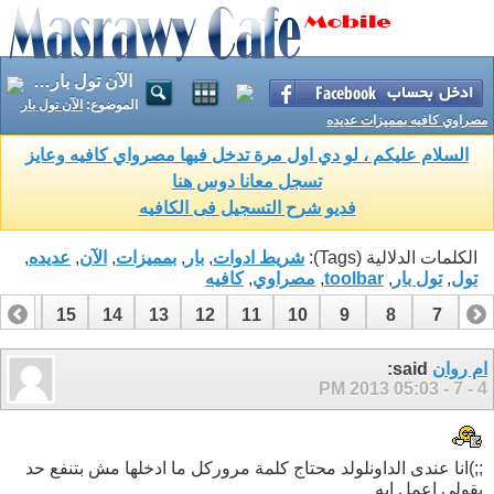
الآن تول بار مصراوي كافيه بمميزات عديده
الموضوع:
الآن تول بار
مصراوي كافيه بمميزات عديده
السلام عليكم ، لو دي اول مرة تدخل فيها مصرواي كافيه وعايز
تسجل معانا دوس هنا
فديو شرح التسجيل فى الكافيه
الكلمات الدلالية (Tags):
شريط ادوات
,
بار
,
بمميزات
,
الآن
,
عديده
,
تول
,
تول بار
,
toolbar
,
مصراوي
,
كافيه
16
15
14
13
12
11
10
9
8
7
6
ام روان
said:
05:03 PM
4 - 7 - 2013
;;)انا عندى الداونلولد محتاج كلمة مروركل ما ادخلها مش بتنفع حد
يقولى اعمل ايه