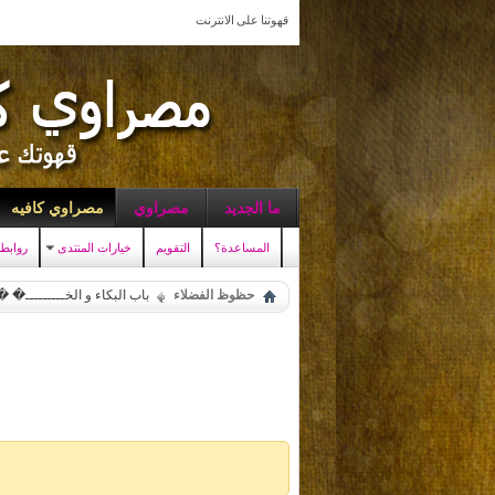
قهوتنا على الانترنت
ما الجديد
مصراوي
مصراوي كافيه
المساعدة؟
التقويم
خيارات المنتدى
روابط
حظوظ الفضلاء
باب البكاء و الخـــــــــ� 