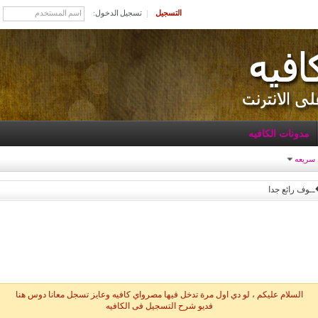
التسجيل
تسجيل الدخول:
مدونات الكافيه
 سريعه
�ــوف رائع جدا
السلام عليكم ، لو دي اول مرة تدخل فيها مصرواي كافيه وعايز تسجل معانا دوس هنا
فديو شرح التسجيل فى الكافيه