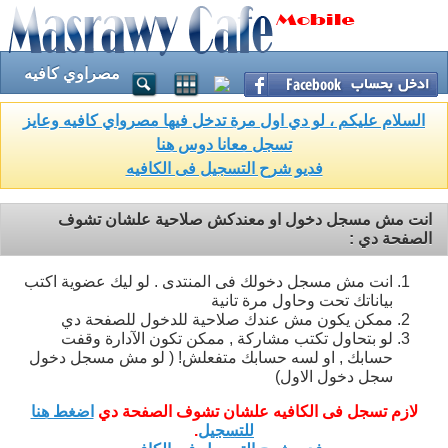
مصراوي كافيه
السلام عليكم ، لو دي اول مرة تدخل فيها مصرواي كافيه وعايز
تسجل معانا دوس هنا
فديو شرح التسجيل فى الكافيه
انت مش مسجل دخول او معندكش صلاحية علشان تشوف
الصفحة دي :
انت مش مسجل دخولك فى المنتدى . لو ليك عضوية اكتب
بياناتك تحت وحاول مرة تانية
ممكن يكون مش عندك صلاحية للدخول للصفحة دي
لو بتحاول تكتب مشاركة , ممكن تكون الآدارة وقفت
حسابك , او لسه حسابك متفعلش! ( لو مش مسجل دخول
سجل دخول الاول)
لازم تسجل فى الكافيه علشان تشوف الصفحة دي
اضغط هنا
للتسجيل
.